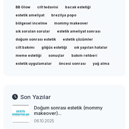
BB Glow
cilt tedavisi
bacak estetiği
estetik ameliyat
brezilya popo
bölgesel incelme
mommy makeover
sık sorulan sorular
estetik ameliyat sonrası
doğum sonrası estetik
estetik çözümler
cilt bakımı
göğüs estetiği
sık yapılan hatalar
meme estetiği
sonuçlar
bakım rehberi
estetik uygulamalar
öncesi sonrası
yağ alma
Son Yazılar
Doğum sonrası estetik (mommy
makeover)...
06.10.2025