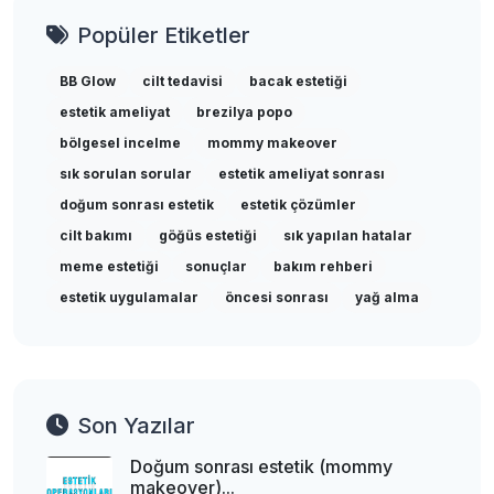
Popüler Etiketler
BB Glow
cilt tedavisi
bacak estetiği
estetik ameliyat
brezilya popo
bölgesel incelme
mommy makeover
sık sorulan sorular
estetik ameliyat sonrası
doğum sonrası estetik
estetik çözümler
cilt bakımı
göğüs estetiği
sık yapılan hatalar
meme estetiği
sonuçlar
bakım rehberi
estetik uygulamalar
öncesi sonrası
yağ alma
Son Yazılar
Doğum sonrası estetik (mommy
makeover)...