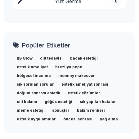
Yüz Germe
0
Popüler Etiketler
BB Glow
cilt tedavisi
bacak estetiği
estetik ameliyat
brezilya popo
bölgesel incelme
mommy makeover
sık sorulan sorular
estetik ameliyat sonrası
doğum sonrası estetik
estetik çözümler
cilt bakımı
göğüs estetiği
sık yapılan hatalar
meme estetiği
sonuçlar
bakım rehberi
estetik uygulamalar
öncesi sonrası
yağ alma