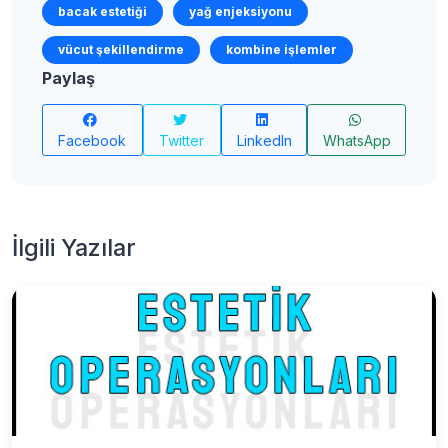
bacak estetiği
yağ enjeksiyonu
vücut şekillendirme
kombine işlemler
Paylaş
Facebook
Twitter
LinkedIn
WhatsApp
İlgili Yazılar