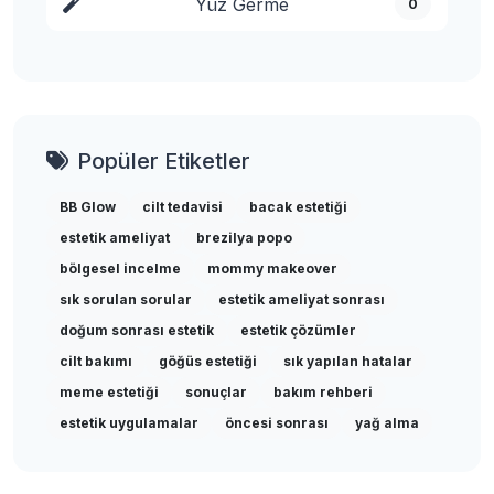
Yüz Germe
0
Popüler Etiketler
BB Glow
cilt tedavisi
bacak estetiği
estetik ameliyat
brezilya popo
bölgesel incelme
mommy makeover
sık sorulan sorular
estetik ameliyat sonrası
doğum sonrası estetik
estetik çözümler
cilt bakımı
göğüs estetiği
sık yapılan hatalar
meme estetiği
sonuçlar
bakım rehberi
estetik uygulamalar
öncesi sonrası
yağ alma